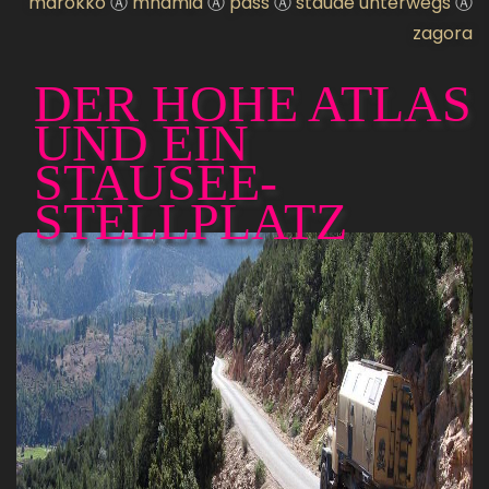
marokko
Ⓐ
mhamid
Ⓐ
pass
Ⓐ
staude unterwegs
Ⓐ
zagora
DER HOHE ATLAS
UND EIN
STAUSEE-
STELLPLATZ