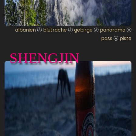
albanien
Ⓐ
blutrache
Ⓐ
gebirge
Ⓐ
panorama
Ⓐ
pass
Ⓐ
piste
SHENGJIN