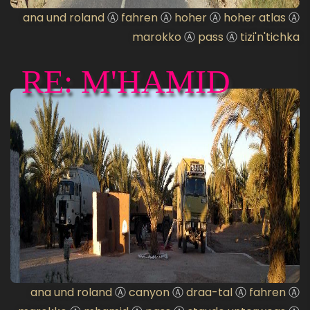
ana und roland
Ⓐ
fahren
Ⓐ
hoher
Ⓐ
hoher atlas
Ⓐ
marokko
Ⓐ
pass
Ⓐ
tizi'n'tichka
RE: M'HAMID
ana und roland
Ⓐ
canyon
Ⓐ
draa-tal
Ⓐ
fahren
Ⓐ