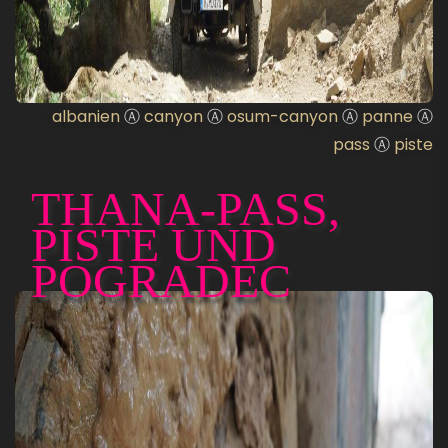
albanien
Ⓐ
canyon
Ⓐ
osum-canyon
Ⓐ
panne
Ⓐ
pass
Ⓐ
piste
THANA-PASS,
PISTE UND
POGRADEC