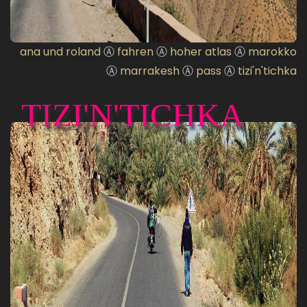
ana und roland
Ⓐ
fahren
Ⓐ
hoher atlas
Ⓐ
marokko
Ⓐ
marrakesh
Ⓐ
pass
Ⓐ
tizi'n'tichka
TIZI'N'TICHKA