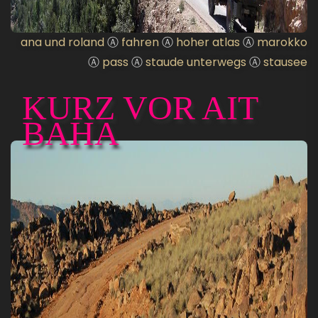
ana und roland
Ⓐ
fahren
Ⓐ
hoher atlas
Ⓐ
marokko
Ⓐ
pass
Ⓐ
staude unterwegs
Ⓐ
stausee
KURZ VOR AIT
BAHA