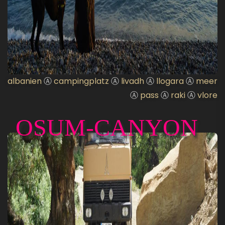
albanien
Ⓐ
campingplatz
Ⓐ
livadh
Ⓐ
llogara
Ⓐ
meer
Ⓐ
pass
Ⓐ
raki
Ⓐ
vlore
OSUM-CANYON