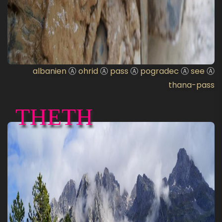
albanien
Ⓐ
ohrid
Ⓐ
pass
Ⓐ
pogradec
Ⓐ
see
Ⓐ
thana-pass
THETH