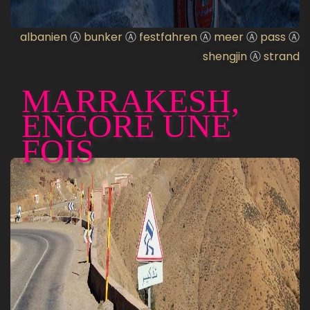
albanien
Ⓐ
bunker
Ⓐ
festfahren
Ⓐ
meer
Ⓐ
pass
Ⓐ
shengjin
Ⓐ
strand
MARRAKESH,
ENCORE UNE
FOIS