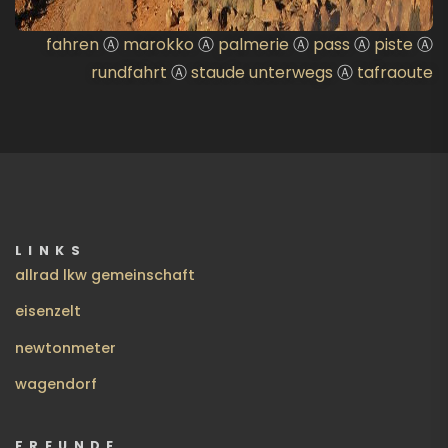
fahren
Ⓐ
marokko
Ⓐ
palmerie
Ⓐ
pass
Ⓐ
piste
Ⓐ
rundfahrt
Ⓐ
staude unterwegs
Ⓐ
tafraoute
LINKS
allrad lkw gemeinschaft
eisenzelt
newtonmeter
wagendorf
FREUNDE