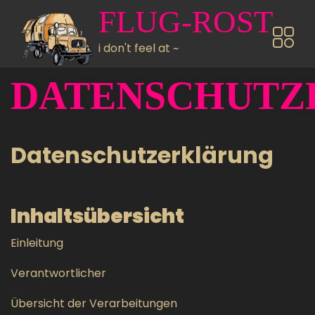
Direkt zum Inhalt
FLUG-ROST
i don't feel at ~
DATENSCHUTZ
Datenschutzerklärung
Inhaltsübersicht
Einleitung
Verantwortlicher
Übersicht der Verarbeitungen