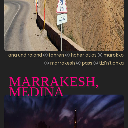
ana und roland
Ⓐ
fahren
Ⓐ
hoher atlas
Ⓐ
marokko
Ⓐ
marrakesh
Ⓐ
pass
Ⓐ
tizi'n'tichka
MARRAKESH,
MEDINA