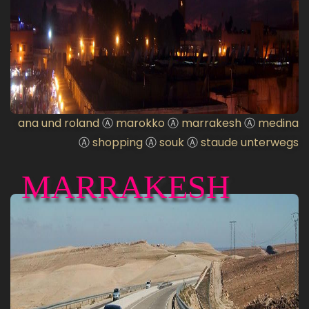
ana und roland
Ⓐ
marokko
Ⓐ
marrakesh
Ⓐ
medina
Ⓐ
shopping
Ⓐ
souk
Ⓐ
staude unterwegs
MARRAKESH