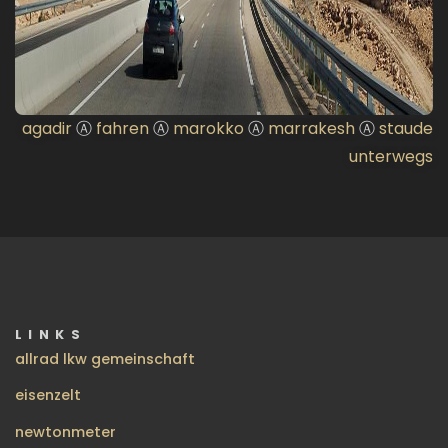
agadir
Ⓐ
fahren
Ⓐ
marokko
Ⓐ
marrakesh
Ⓐ
staude
unterwegs
LINKS
allrad lkw gemeinschaft
eisenzelt
newtonmeter