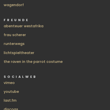
wagendorf
FREUNDE
abenteuer westafrika
frau scherer
runterwegs
lichtspieltheater
the raven in the parrot costume
SOCIALWEB
vimeo
youtube
last.fm
discogs