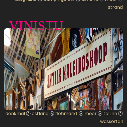
strand
VINISTU
denkmal
Ⓐ
estland
Ⓐ
flohmarkt
Ⓐ
meer
Ⓐ
tallinn
Ⓐ
wasserfall