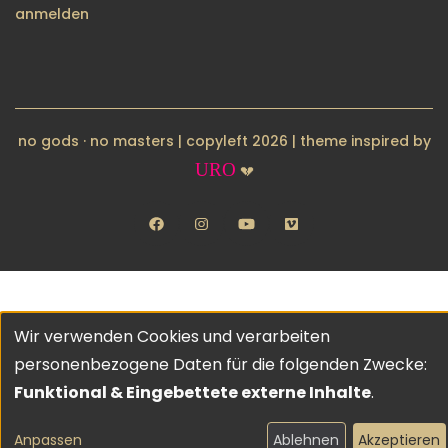
BENUTZERMENÜ
anmelden
no gods · no masters | copyleft 2026 | theme inspired by
URO
💔
facebook
instagram
youtube
vimeo
Wir verwenden Cookies und verarbeiten
Verwendung
personenbezogene Daten für die folgenden Zwecke:
von
Funktional & Eingebettete externe Inhalte
.
personenbezogenen
Anpassen
Ablehnen
Akzeptieren