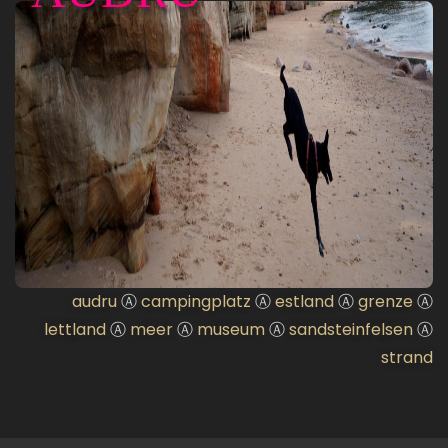
audru
Ⓐ
campingplatz
Ⓐ
estland
Ⓐ
grenze
Ⓐ
lettland
Ⓐ
meer
Ⓐ
museum
Ⓐ
sandsteinfelsen
Ⓐ
strand