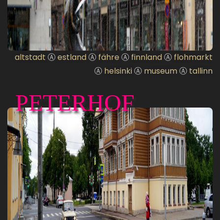
altstadt
Ⓐ
estland
Ⓐ
fähre
Ⓐ
finnland
Ⓐ
flohmarkt
Ⓐ
helsinki
Ⓐ
museum
Ⓐ
tallinn
PETERHOF