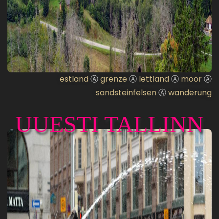
estland
Ⓐ
grenze
Ⓐ
lettland
Ⓐ
moor
Ⓐ
sandsteinfelsen
Ⓐ
wanderung
UUESTI TALLINN