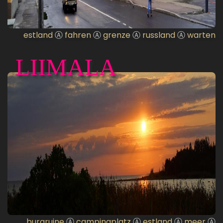
estland
Ⓐ
fahren
Ⓐ
grenze
Ⓐ
russland
Ⓐ
warten
LIIMALA
burgruine
Ⓐ
campingplatz
Ⓐ
estland
Ⓐ
meer
Ⓐ