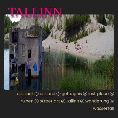
TALLINN
altstadt
Ⓐ
estland
Ⓐ
gefängnis
Ⓐ
lost place
Ⓐ
ruinen
Ⓐ
street art
Ⓐ
tallinn
Ⓐ
wanderung
Ⓐ
wasserfall