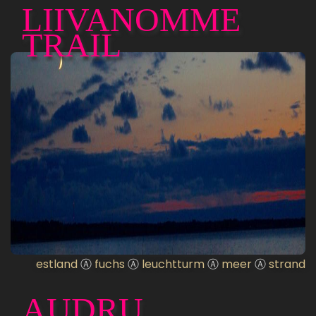
LIIVANOMME
TRAIL
estland
Ⓐ
fuchs
Ⓐ
leuchtturm
Ⓐ
meer
Ⓐ
strand
AUDRU