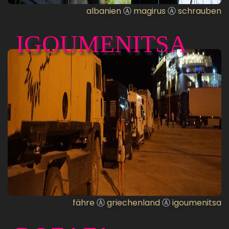
albanien
Ⓐ
magirus
Ⓐ
schrauben
IGOUMENITSA
fähre
Ⓐ
griechenland
Ⓐ
igoumenitsa