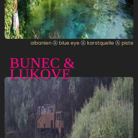
albanien
Ⓐ
blue eye
Ⓐ
karstquelle
Ⓐ
piste
BUNEC &
LUKOVE