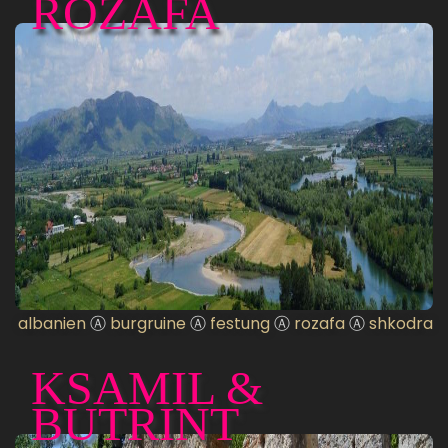
ROZAFA
albanien
Ⓐ
burgruine
Ⓐ
festung
Ⓐ
rozafa
Ⓐ
shkodra
KSAMIL &
BUTRINT