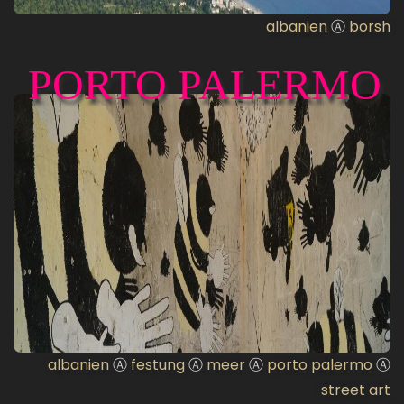
albanien
Ⓐ
borsh
PORTO PALERMO
albanien
Ⓐ
festung
Ⓐ
meer
Ⓐ
porto palermo
Ⓐ
street art