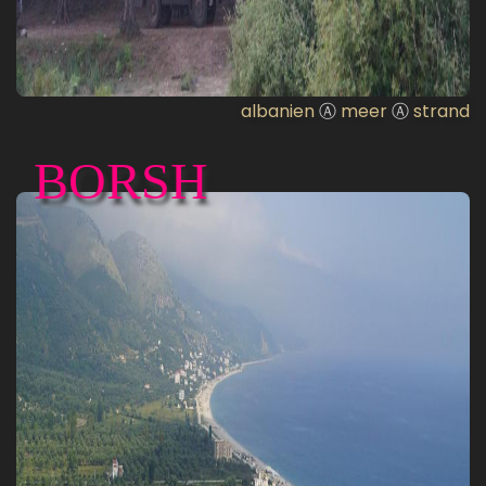
albanien
Ⓐ
meer
Ⓐ
strand
BORSH