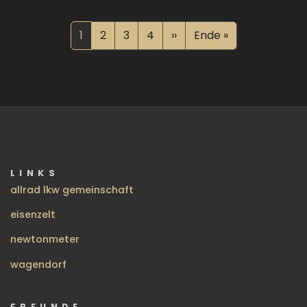
Seitennummerierung
Aktuelle Seite
Seite
Seite
Seite
Nächste Seite
Letzte Seite
1
2
3
4
››
Ende »
LINKS
allrad lkw gemeinschaft
eisenzelt
newtonmeter
wagendorf
FREUNDE