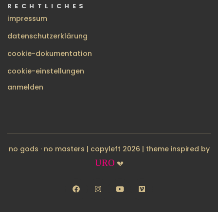
RECHTLICHES
impressum
datenschutzerklärung
cookie-dokumentation
cookie-einstellungen
BENUTZERMENÜ
anmelden
no gods · no masters | copyleft 2026 | theme inspired by
URO
💔
facebook
instagram
youtube
vimeo