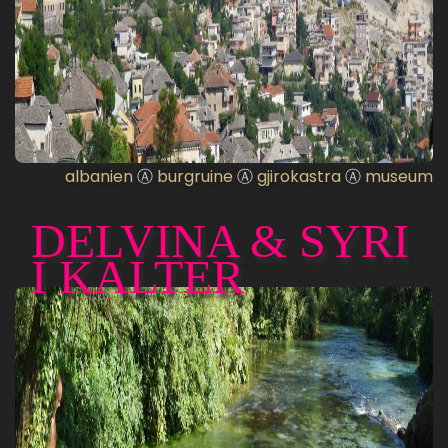
albanien
Ⓐ
burgruine
Ⓐ
gjirokastra
Ⓐ
museum
DELVINA & SYRI
I KALTER