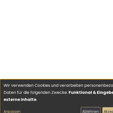
Wir verwenden Cookies und verarbeiten personenbez
Verwendung
Daten für die folgenden Zwecke:
Funktional & Eingeb
von
externe Inhalte
.
personenbezogenen
Anpassen
Ablehnen
Akze