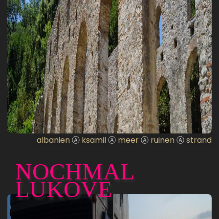
albanien
Ⓐ
ksamil
Ⓐ
meer
Ⓐ
ruinen
Ⓐ
strand
NOCHMAL
LUKOVE