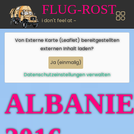
Direkt zum Inhalt
FLUG-ROST
i don't feel at ~
Von
Externe Karte (Leaflet)
bereitgestellten
externen Inhalt laden?
Ja (einmalig)
Datenschutzeinstellungen verwalten
ALBANI