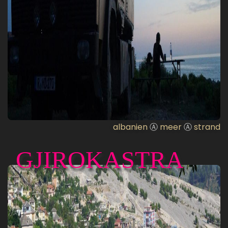
albanien
Ⓐ
meer
Ⓐ
strand
GJIROKASTRA