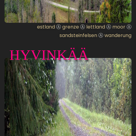
estland
Ⓐ
grenze
Ⓐ
lettland
Ⓐ
moor
Ⓐ
sandsteinfelsen
Ⓐ
wanderung
HYVINKÄÄ