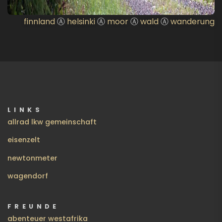
finnland
Ⓐ
helsinki
Ⓐ
moor
Ⓐ
wald
Ⓐ
wanderung
LINKS
allrad lkw gemeinschaft
eisenzelt
newtonmeter
wagendorf
FREUNDE
abenteuer westafrika