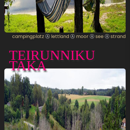
campingplatz
Ⓐ
lettland
Ⓐ
moor
Ⓐ
see
Ⓐ
strand
TEIRUNNIKU
TAKA