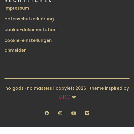
RECHTLICHES
impressum
datenschutzerklärung
cookie-dokumentation
cookie-einstellungen
BENUTZERMENÜ
anmelden
no gods · no masters | copyleft 2026 | theme inspired by
URO
💔
facebook
instagram
youtube
vimeo