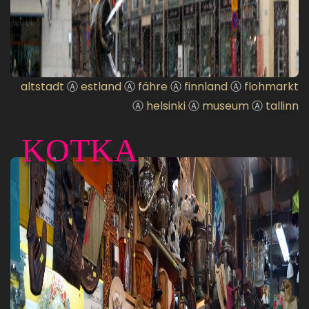
altstadt
Ⓐ
estland
Ⓐ
fähre
Ⓐ
finnland
Ⓐ
flohmarkt
Ⓐ
helsinki
Ⓐ
museum
Ⓐ
tallinn
KOTKA