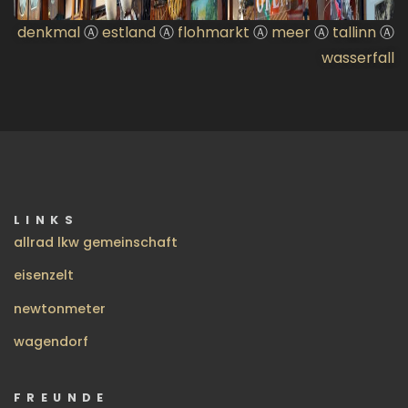
denkmal
Ⓐ
estland
Ⓐ
flohmarkt
Ⓐ
meer
Ⓐ
tallinn
Ⓐ
wasserfall
LINKS
allrad lkw gemeinschaft
eisenzelt
newtonmeter
wagendorf
FREUNDE