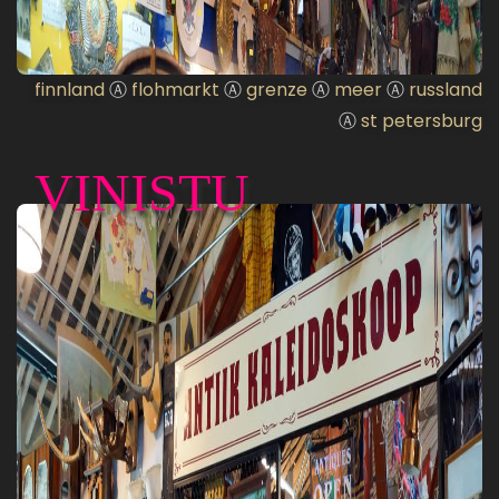
finnland
Ⓐ
flohmarkt
Ⓐ
grenze
Ⓐ
meer
Ⓐ
russland
Ⓐ
st petersburg
VINISTU