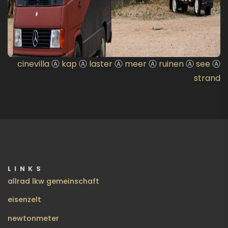
cinevilla
Ⓐ
kap
Ⓐ
laster
Ⓐ
meer
Ⓐ
ruinen
Ⓐ
see
Ⓐ
strand
LINKS
allrad lkw gemeinschaft
eisenzelt
newtonmeter