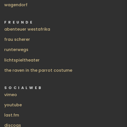
wagendorf
FREUNDE
abenteuer westafrika
frau scherer
runterwegs
lichtspieltheater
the raven in the parrot costume
SOCIALWEB
vimeo
youtube
last.fm
discogs