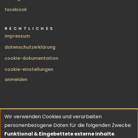
facebook
RECHTLICHES
impressum
datenschutzerklärung
cookie-dokumentation
cookie-einstellungen
BENUTZERMENÜ
anmelden
Wir verwenden Cookies und verarbeiten
no gods · no masters | copyleft 2026 | theme inspired by
Verwendung
personenbezogene Daten für die folgenden Zwecke:
URO
💔
von
Funktional & Eingebettete externe Inhalte
.