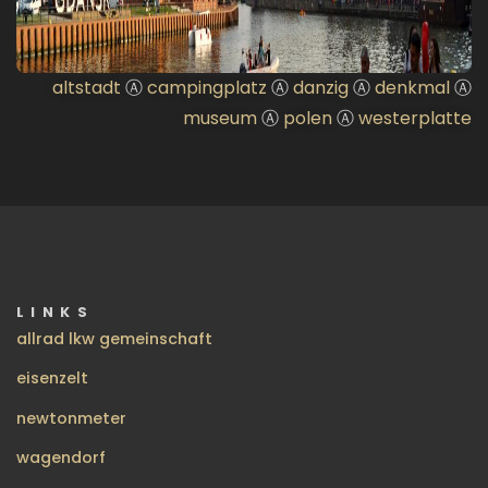
altstadt
Ⓐ
campingplatz
Ⓐ
danzig
Ⓐ
denkmal
Ⓐ
museum
Ⓐ
polen
Ⓐ
westerplatte
LINKS
allrad lkw gemeinschaft
eisenzelt
newtonmeter
wagendorf