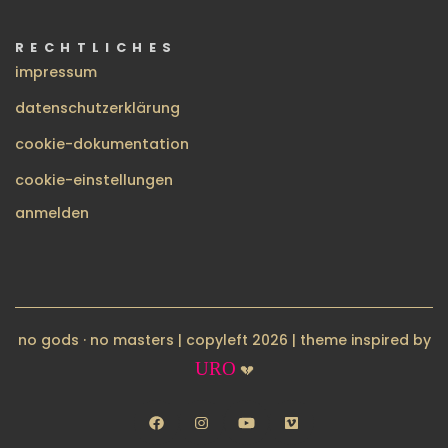
RECHTLICHES
impressum
datenschutzerklärung
cookie-dokumentation
cookie-einstellungen
BENUTZERMENÜ
anmelden
no gods · no masters | copyleft 2026 | theme inspired by
URO
💔
facebook
instagram
youtube
vimeo