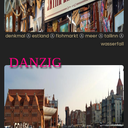
denkmal
Ⓐ
estland
Ⓐ
flohmarkt
Ⓐ
meer
Ⓐ
tallinn
Ⓐ
wasserfall
DANZIG