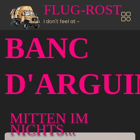
Direkt zum Inhalt
FLUG-ROST
i don't feel at ~
BANC
D'ARGUI
MITTEN IM
NICHTS...