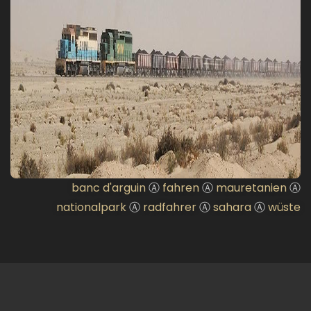
banc d'arguin
Ⓐ
fahren
Ⓐ
mauretanien
Ⓐ
nationalpark
Ⓐ
radfahrer
Ⓐ
sahara
Ⓐ
wüste