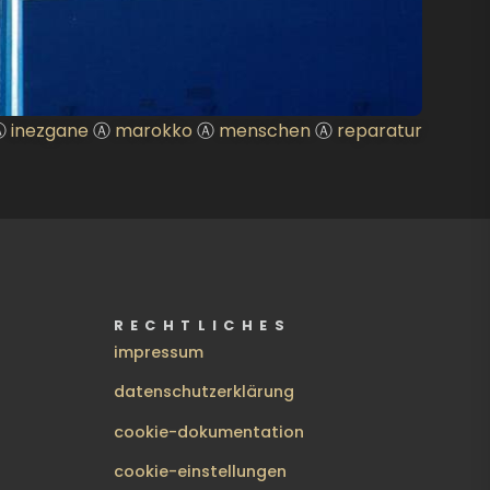
Ⓐ
inezgane
Ⓐ
marokko
Ⓐ
menschen
Ⓐ
reparatur
RECHTLICHES
impressum
datenschutzerklärung
cookie-dokumentation
cookie-einstellungen