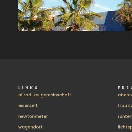
LINKS
FRE
allrad lkw gemeinschaft
abent
eisenzelt
frau s
newtonmeter
runte
wagendorf
lichts