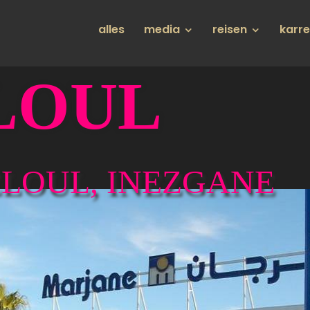
Hauptnavigation
alles
media
reisen
karr
LOUL
ELOUL, INEZGANE