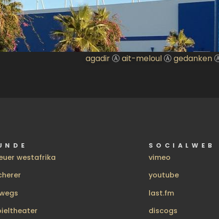
agadir
Ⓐ
ait-meloul
Ⓐ
gedanken
UNDE
SOCIALWEB
euer westafrika
vimeo
cherer
youtube
rwegs
last.fm
pieltheater
discogs