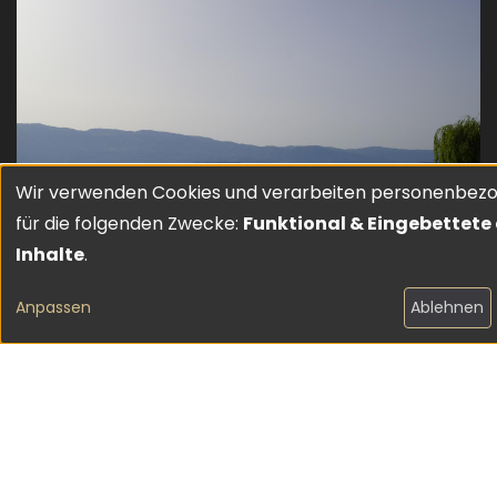
Wir verwenden Cookies und verarbeiten personenbez
Verwendung
für die folgenden Zwecke:
Funktional & Eingebettete
von
Inhalte
.
personenbezogenen
Anpassen
Ablehnen
Daten
und
Cookies