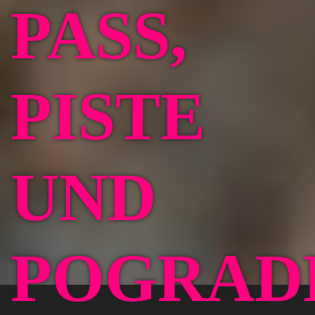
PASS,
PISTE
UND
POGRAD