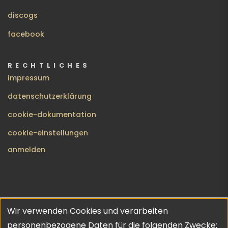
discogs
facebook
RECHTLICHES
impressum
datenschutzerklärung
cookie-dokumentation
cookie-einstellungen
BENUTZERMENÜ
anmelden
Wir verwenden Cookies und verarbeiten
no gods · no masters | copyleft 2026 | theme inspired by
Verwendung
personenbezogene Daten für die folgenden Zwecke: