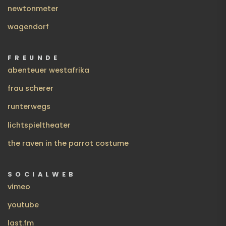
newtonmeter
wagendorf
FREUNDE
abenteuer westafrika
frau scherer
runterwegs
lichtspieltheater
the raven in the parrot costume
SOCIALWEB
vimeo
youtube
last.fm