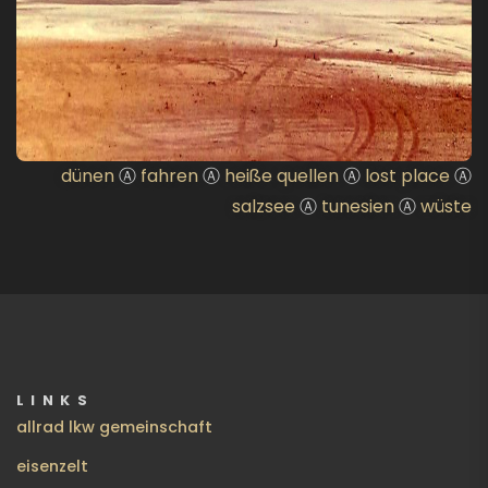
dünen
Ⓐ
fahren
Ⓐ
heiße quellen
Ⓐ
lost place
Ⓐ
salzsee
Ⓐ
tunesien
Ⓐ
wüste
LINKS
allrad lkw gemeinschaft
eisenzelt