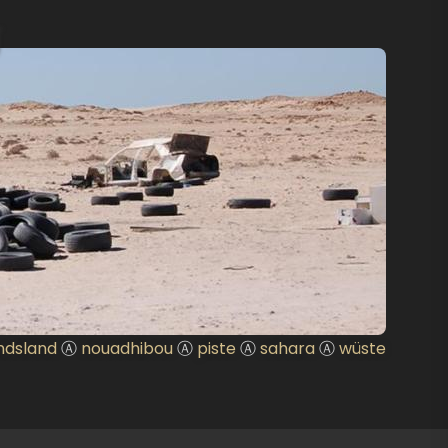
U
ndsland
Ⓐ
nouadhibou
Ⓐ
piste
Ⓐ
sahara
Ⓐ
wüste