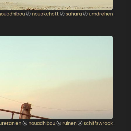
nouadhibou
Ⓐ
nouakchott
Ⓐ
sahara
Ⓐ
umdrehen
retanien
Ⓐ
nouadhibou
Ⓐ
ruinen
Ⓐ
schiffswrack