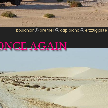
boulanoir
Ⓐ
bremer
Ⓐ
cap blanc
Ⓐ
erzzugpiste
ONCE AGAIN