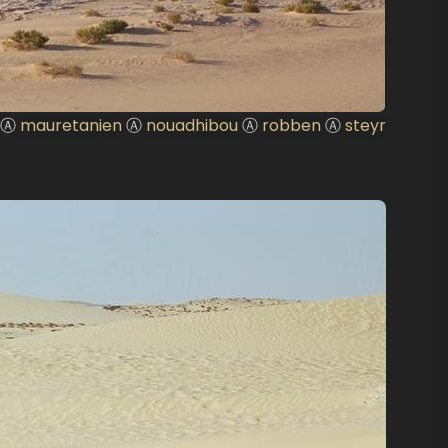
Ⓐ
mauretanien
Ⓐ
nouadhibou
Ⓐ
robben
Ⓐ
steyr