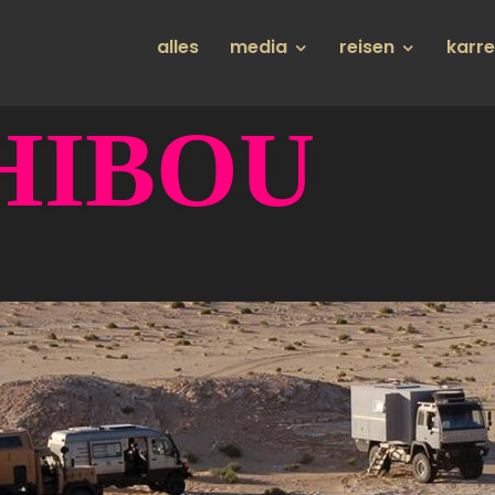
Hauptnavigation
alles
media
reisen
karr
HIBOU