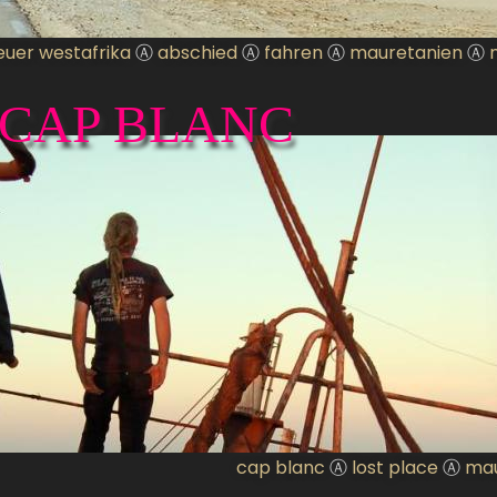
uer westafrika
Ⓐ
abschied
Ⓐ
fahren
Ⓐ
mauretanien
Ⓐ
 CAP BLANC
cap blanc
Ⓐ
lost place
Ⓐ
mau