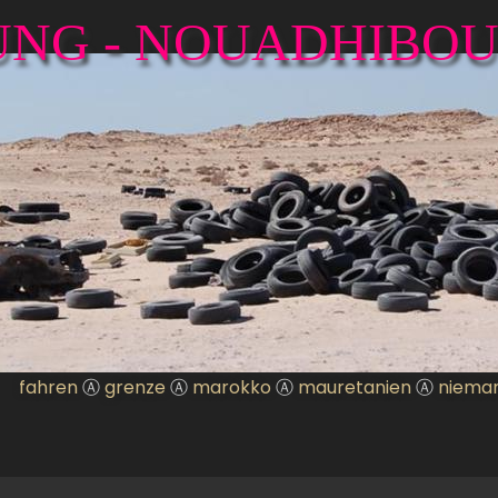
NG - NOUADHIBO
fahren
Ⓐ
grenze
Ⓐ
marokko
Ⓐ
mauretanien
Ⓐ
niema