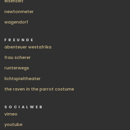
eisenzelt
newtonmeter
wagendorf
FREUNDE
abenteuer westafrika
frau scherer
runterwegs
lichtspieltheater
the raven in the parrot costume
SOCIALWEB
vimeo
youtube