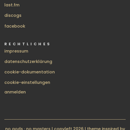
last.fm
discogs
facebook
RECHTLICHES
impressum
datenschutzerklärung
cookie-dokumentation
cookie-einstellungen
BENUTZERMENÜ
anmelden
no gods · no masters | copyleft 2026 | theme inspired by