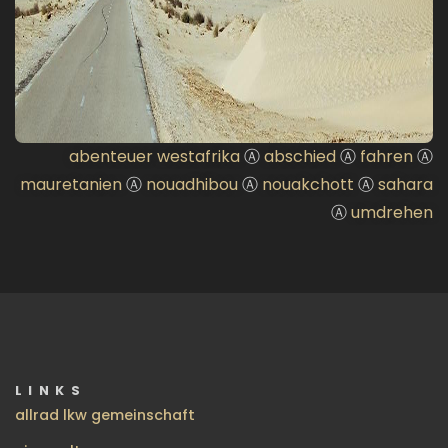
abenteuer westafrika
Ⓐ
abschied
Ⓐ
fahren
Ⓐ
mauretanien
Ⓐ
nouadhibou
Ⓐ
nouakchott
Ⓐ
sahara
Ⓐ
umdrehen
LINKS
allrad lkw gemeinschaft