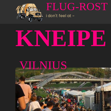
FLUG-ROST
Direkt zum Inhalt
i don't feel at ~
KNEIPE
VILNIUS