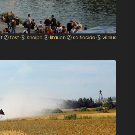
dt
Ⓐ
fest
Ⓐ
kneipe
Ⓐ
litauen
Ⓐ
selfiecide
Ⓐ
vilnius