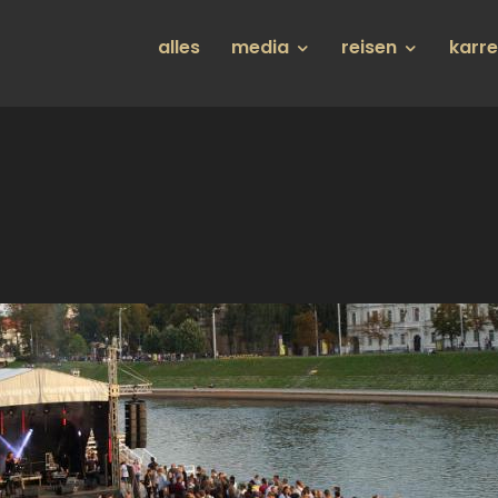
Hauptnavigation
alles
media
reisen
karr