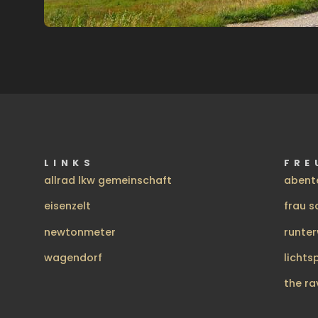
LINKS
FRE
allrad lkw gemeinschaft
abent
eisenzelt
frau s
newtonmeter
runte
wagendorf
lichts
the ra