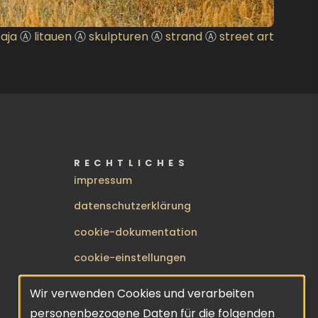
paja
Ⓐ
litauen
Ⓐ
skulpturen
Ⓐ
strand
Ⓐ
street art
RECHTLICHES
impressum
datenschutzerklärung
cookie-dokumentation
cookie-einstellungen
BENUTZERMENÜ
anmelden
Wir verwenden Cookies und verarbeiten
Verwendung
personenbezogene Daten für die folgenden