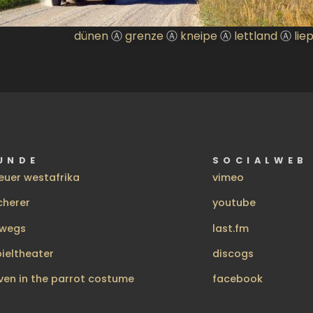
dünen
Ⓐ
grenze
Ⓐ
kneipe
Ⓐ
lettland
Ⓐ
lie
UNDE
SOCIALWEB
euer westafrika
vimeo
cherer
youtube
rwegs
last.fm
pieltheater
discogs
ven in the parrot costume
facebook