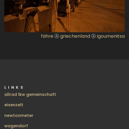
fähre
Ⓐ
griechenland
Ⓐ
igoumenitsa
LINKS
allrad lkw gemeinschaft
eisenzelt
newtonmeter
wagendorf