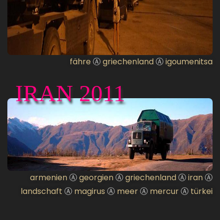
fähre
Ⓐ
griechenland
Ⓐ
igoumenitsa
IRAN 2011
armenien
Ⓐ
georgien
Ⓐ
griechenland
Ⓐ
iran
Ⓐ
landschaft
Ⓐ
magirus
Ⓐ
meer
Ⓐ
mercur
Ⓐ
türkei