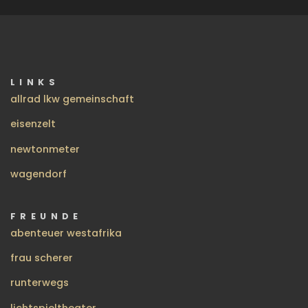
LINKS
allrad lkw gemeinschaft
eisenzelt
newtonmeter
wagendorf
FREUNDE
abenteuer westafrika
frau scherer
runterwegs
lichtspieltheater