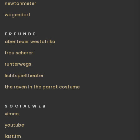
newtonmeter
wagendorf
FREUNDE
abenteuer westafrika
frau scherer
runterwegs
lichtspieltheater
the raven in the parrot costume
SOCIALWEB
vimeo
youtube
last.fm