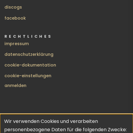
discogs
facebook
RECHTLICHES
impressum
datenschutzerklärung
cookie-dokumentation
cookie-einstellungen
BENUTZERMENÜ
anmelden
Wir verwenden Cookies und verarbeiten
no gods · no masters | copyleft 2026 | theme inspired by
Verwendung
personenbezogene Daten für die folgenden Zwecke:
URO
💔