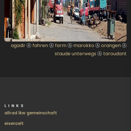
agadir
Ⓐ
fahren
Ⓐ
farm
Ⓐ
marokko
Ⓐ
orangen
Ⓐ
staude unterwegs
Ⓐ
taroudant
LINKS
allrad lkw gemeinschaft
eisenzelt