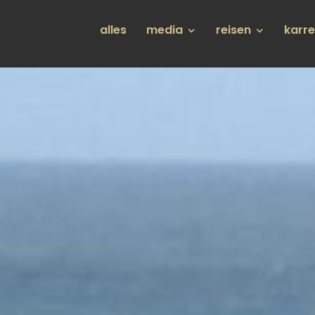
Hauptnavigation
alles
media
reisen
karr