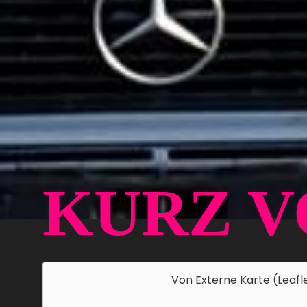
KURZ V
Von
Externe Karte (Leafl