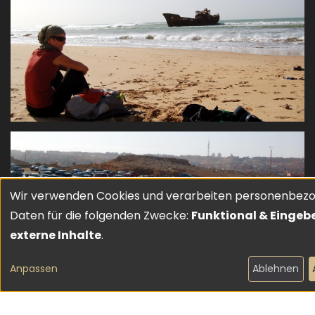
Wir verwenden Cookies und verarbeiten personenbez
Verwendung
Daten für die folgenden Zwecke:
Funktional & Eingeb
von
externe Inhalte
.
personenbezogenen
Neuen Kommentar hinzufügen
Anpassen
Ablehnen
Kommentare
Daten