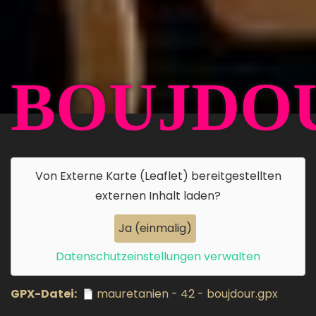
BOUJDO
Von
Externe Karte (Leaflet)
bereitgestellten
externen Inhalt laden?
Ja (einmalig)
Datenschutzeinstellungen verwalten
GPX-Datei
mauretanien - 42 - boujdour.gpx