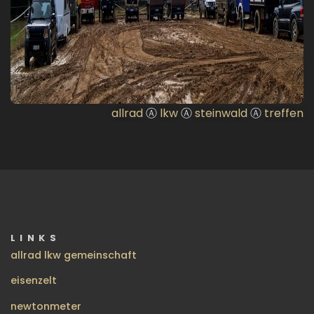
allrad
Ⓐ
lkw
Ⓐ
steinwald
Ⓐ
treffen
LINKS
allrad lkw gemeinschaft
eisenzelt
newtonmeter