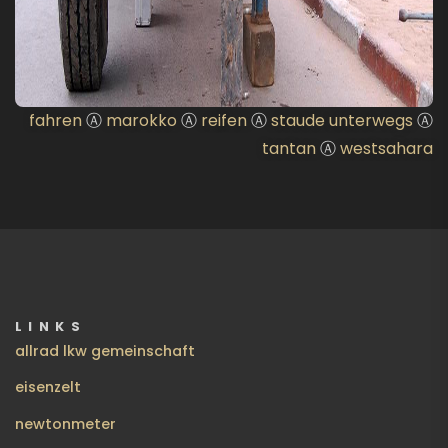
fahren
Ⓐ
marokko
Ⓐ
reifen
Ⓐ
staude unterwegs
Ⓐ
tantan
Ⓐ
westsahara
LINKS
allrad lkw gemeinschaft
eisenzelt
newtonmeter