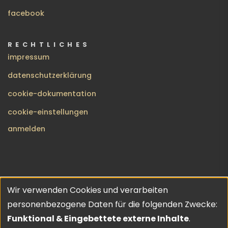
facebook
RECHTLICHES
impressum
datenschutzerklärung
cookie-dokumentation
cookie-einstellungen
BENUTZERMENÜ
anmelden
Wir verwenden Cookies und verarbeiten
no gods · no masters | copyleft 2026 | theme inspired by
Verwendung
personenbezogene Daten für die folgenden Zwecke:
URO
💔
von
Funktional & Eingebettete externe Inhalte
.