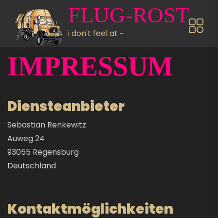
Direkt zum Inhalt
FLUG-ROST
i don't feel at ~
IMPRESSUM
Diensteanbieter
Sebastian Renkewitz
Auweg 24
93055 Regensburg
Deutschland
Kontaktmöglichkeiten