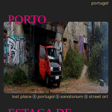
portugal
PORTO
lost place
Ⓐ
portugal
Ⓐ
sanatorium
Ⓐ
street art