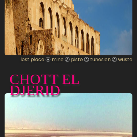
lost place
Ⓐ
mine
Ⓐ
piste
Ⓐ
tunesien
Ⓐ
wüste
CHOTT EL
DJERID