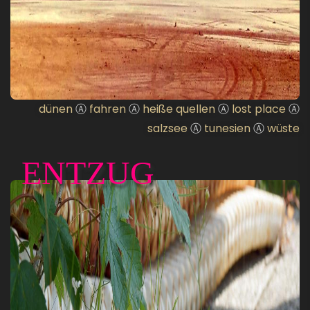
dünen
Ⓐ
fahren
Ⓐ
heiße quellen
Ⓐ
lost place
Ⓐ
salzsee
Ⓐ
tunesien
Ⓐ
wüste
ENTZUG