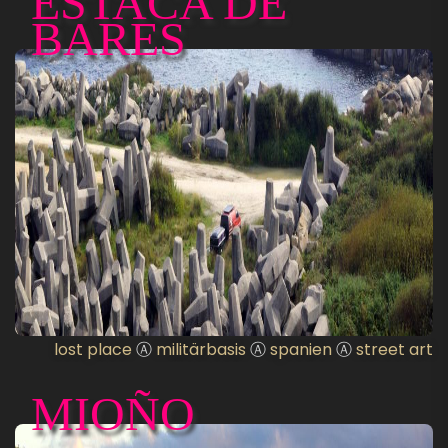
ESTACA DE
BARES
lost place
Ⓐ
militärbasis
Ⓐ
spanien
Ⓐ
street art
MIOÑO