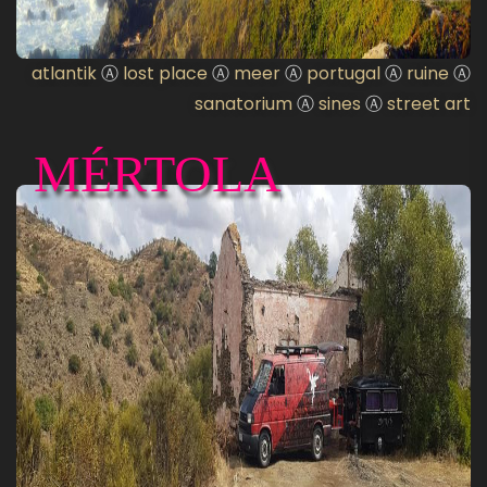
atlantik
Ⓐ
lost place
Ⓐ
meer
Ⓐ
portugal
Ⓐ
ruine
Ⓐ
sanatorium
Ⓐ
sines
Ⓐ
street art
MÉRTOLA