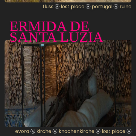
fluss
Ⓐ
lost place
Ⓐ
portugal
Ⓐ
ruine
ERMIDA DE
SANTA LUZIA
evora
Ⓐ
kirche
Ⓐ
knochenkirche
Ⓐ
lost place
Ⓐ