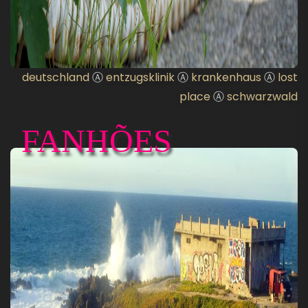
deutschland
Ⓐ
entzugsklinik
Ⓐ
krankenhaus
Ⓐ
lost
place
Ⓐ
schwarzwald
FANHÕES