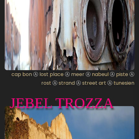
cap bon
Ⓐ
lost place
Ⓐ
meer
Ⓐ
nabeul
Ⓐ
piste
Ⓐ
rost
Ⓐ
strand
Ⓐ
street art
Ⓐ
tunesien
JEBEL TROZZA