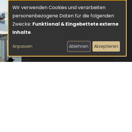
Wir verwenden Cookies und verarbeiten
Verwendung
personenbezogene Daten für die folgenden
von
Zwecke:
Funktional & Eingebettete externe
SOUNDTRACK
Inhalte
.
personenbezogenen
cold summer -
spätkapitalismus
Daten
Anpassen
Ablehnen
Akzeptieren
...mehr
und
Cookies