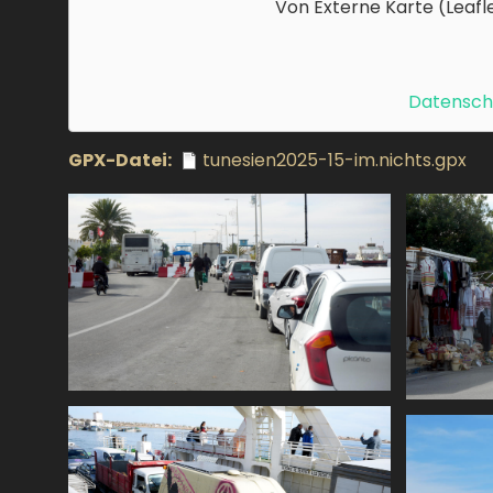
Von
Externe Karte (Leafl
Datenschu
GPX-Datei
tunesien2025-15-im.nichts.gpx