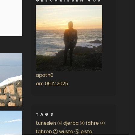
GESCHRIEBEN VON
apath0
am
09.12.2025
TAGS
tunesien
Ⓐ
djerba
Ⓐ
fähre
Ⓐ
fahren
Ⓐ
wüste
Ⓐ
piste