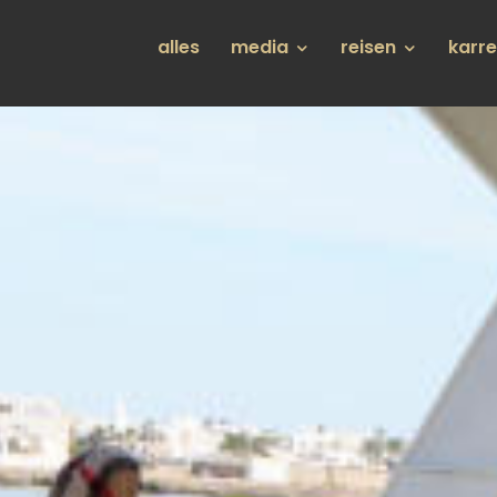
Hauptnavigation
alles
media
reisen
karr