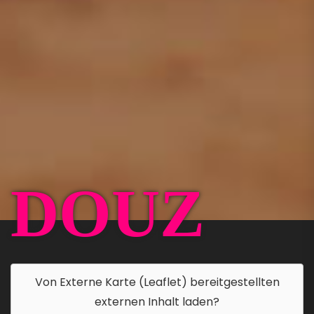
DOUZ
Von
Externe Karte (Leaflet)
bereitgestellten
externen Inhalt laden?