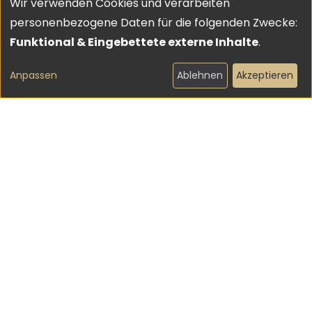
Wir verwenden Cookies und verarbeiten
Verwendung
personenbezogene Daten für die folgenden Zwecke:
von
Funktional & Eingebettete externe Inhalte
.
personenbezogenen
Anpassen
Ablehnen
Akzeptieren
Daten
und
Cookies