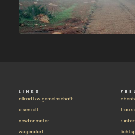
LINKS
FRE
allrad lkw gemeinschaft
abent
eisenzelt
frau s
newtonmeter
runte
wagendorf
lichts