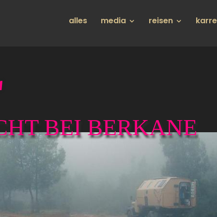
Hauptnavigation
alles
media
reisen
karr
L
CHT BEI BERKANE