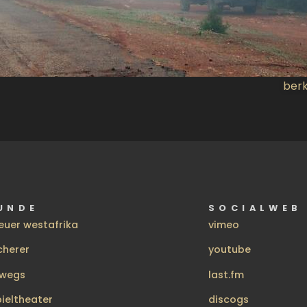
ber
UNDE
SOCIALWEB
euer westafrika
vimeo
cherer
youtube
rwegs
last.fm
pieltheater
discogs