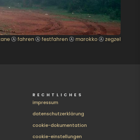
kane
Ⓐ
fahren
Ⓐ
festfahren
Ⓐ
marokko
Ⓐ
zegzel
RECHTLICHES
impressum
datenschutzerklärung
cookie-dokumentation
cookie-einstellungen