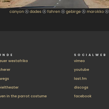
canyon
Ⓐ
dades
Ⓐ
fahren
Ⓐ
gebirge
Ⓐ
marokko
UNDE
SOCIALWEB
euer westafrika
vimeo
cherer
youtube
rwegs
last.fm
pieltheater
discogs
ven in the parrot costume
facebook