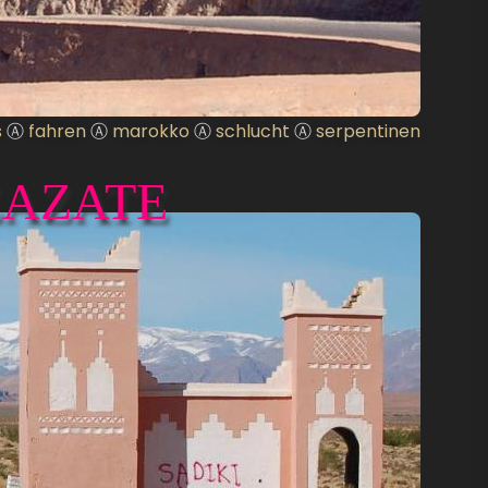
s
Ⓐ
fahren
Ⓐ
marokko
Ⓐ
schlucht
Ⓐ
serpentinen
ZAZATE