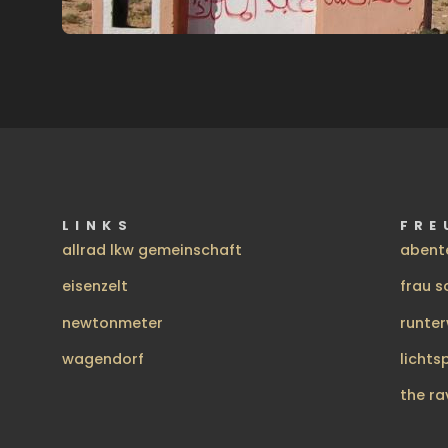
LINKS
FRE
allrad lkw gemeinschaft
abent
eisenzelt
frau s
newtonmeter
runte
wagendorf
lichts
the ra