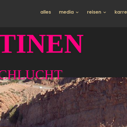
Hauptnavigation
alles
media
reisen
karr
TINEN
SCHLUCHT