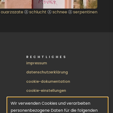
Ⓐ
ouarzazate
Ⓐ
schlucht
Ⓐ
schnee
Ⓐ
serpentinen
RECHTLICHES
impressum
datenschutzerklärung
cookie-dokumentation
cookie-einstellungen
BENUTZERMENÜ
anmelden
Wir verwenden Cookies und verarbeiten
Verwendung
personenbezogene Daten für die folgenden