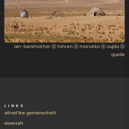
ain-benimathar
Ⓐ
fahren
Ⓐ
marokko
Ⓐ
oujda
Ⓐ
quelle
LINKS
allrad lkw gemeinschaft
eisenzelt