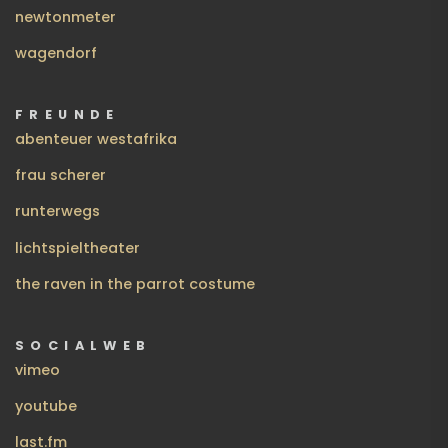
newtonmeter
wagendorf
FREUNDE
abenteuer westafrika
frau scherer
runterwegs
lichtspieltheater
the raven in the parrot costume
SOCIALWEB
vimeo
youtube
last.fm