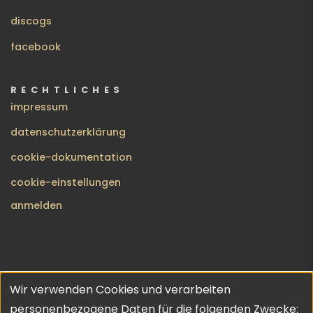
discogs
facebook
RECHTLICHES
impressum
datenschutzerklärung
cookie-dokumentation
cookie-einstellungen
BENUTZERMENÜ
anmelden
Wir verwenden Cookies und verarbeiten
no gods · no masters | copyleft 2026 | theme inspired by
Verwendung
personenbezogene Daten für die folgenden Zwecke: