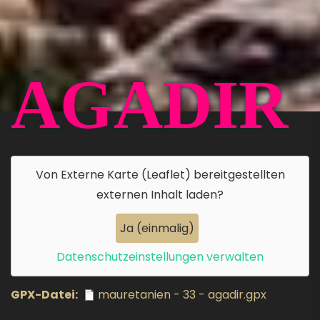
AGADIR
Von
Externe Karte (Leaflet)
bereitgestellten
externen Inhalt laden?
Ja (einmalig)
Datenschutzeinstellungen verwalten
GPX-Datei
mauretanien - 33 - agadir.gpx