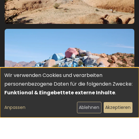
Bild
Wir verwenden Cookies und verarbeiten
Verwendung
personenbezogene Daten für die folgenden Zwecke:
von
Funktional & Eingebettete externe Inhalte
.
Bild
personenbezogenen
Anpassen
Ablehnen
Akzeptieren
Daten
und