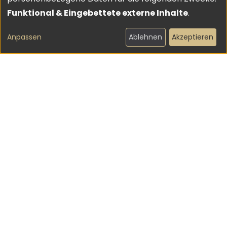
von
Funktional & Eingebettete externe Inhalte
.
personenbezogenen
Anpassen
Ablehnen
Akzeptieren
Daten
und
Cookies