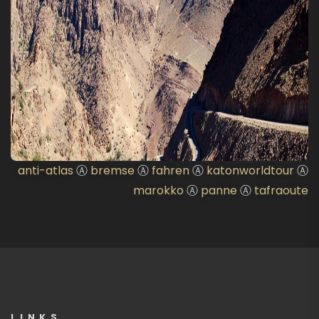
anti-atlas
Ⓐ
bremse
Ⓐ
fahren
Ⓐ
katonworldtour
Ⓐ
marokko
Ⓐ
panne
Ⓐ
tafraoute
LINKS