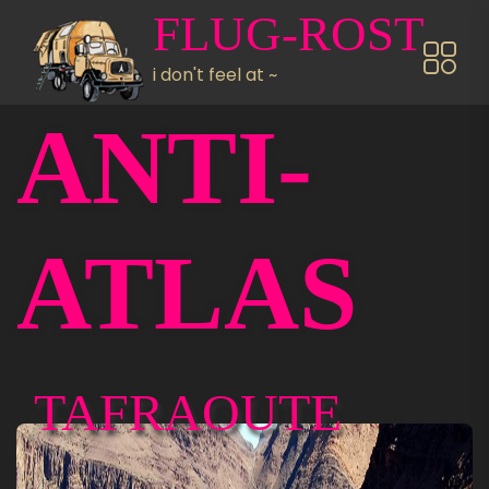
Direkt zum Inhalt
FLUG-ROST
i don't feel at ~
ANTI-
ATLAS
TAFRAOUTE