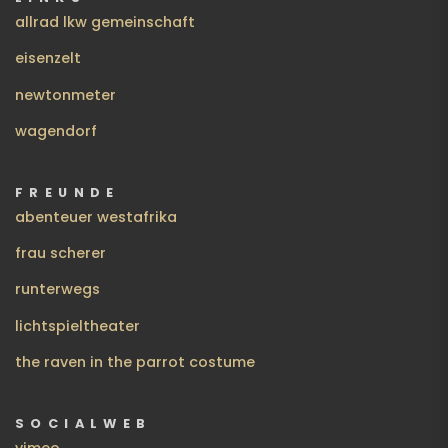
allrad lkw gemeinschaft
eisenzelt
newtonmeter
wagendorf
FREUNDE
abenteuer westafrika
frau scherer
runterwegs
lichtspieltheater
the raven in the parrot costume
SOCIALWEB
vimeo