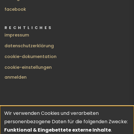
facebook
RECHTLICHES
impressum
datenschutzerklärung
cookie-dokumentation
cookie-einstellungen
BENUTZERMENÜ
anmelden
Wir verwenden Cookies und verarbeiten
no gods · no masters | copyleft 2026 | theme inspired by
Verwendung
personenbezogene Daten für die folgenden Zwecke:
URO
💔
von
Funktional & Eingebettete externe Inhalte
.