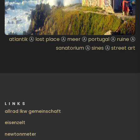
atlantik
Ⓐ
lost place
Ⓐ
meer
Ⓐ
portugal
Ⓐ
ruine
Ⓐ
sanatorium
Ⓐ
sines
Ⓐ
street art
LINKS
allrad lkw gemeinschaft
eisenzelt
newtonmeter