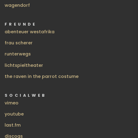
wagendorf
FREUNDE
abenteuer westafrika
frau scherer
runterwegs
lichtspieltheater
the raven in the parrot costume
SOCIALWEB
vimeo
youtube
last.fm
discogs