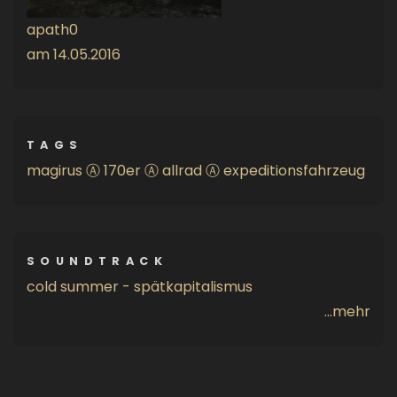
apath0
am
14.05.2016
TAGS
magirus
Ⓐ
170er
Ⓐ
allrad
Ⓐ
expeditionsfahrzeug
SOUNDTRACK
cold summer - spätkapitalismus
...mehr