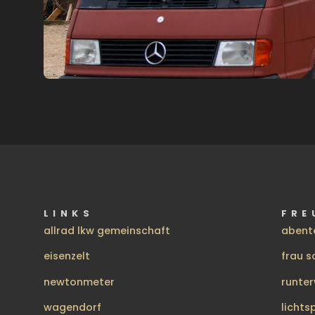
LINKS
FRE
allrad lkw gemeinschaft
abent
eisenzelt
frau s
newtonmeter
runte
wagendorf
lichts