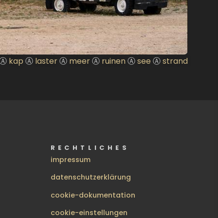
Ⓐ
kap
Ⓐ
laster
Ⓐ
meer
Ⓐ
ruinen
Ⓐ
see
Ⓐ
strand
RECHTLICHES
impressum
datenschutzerklärung
cookie-dokumentation
cookie-einstellungen