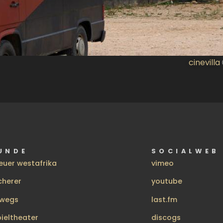
cinevilla
UNDE
SOCIALWEB
euer westafrika
vimeo
cherer
youtube
rwegs
last.fm
pieltheater
discogs