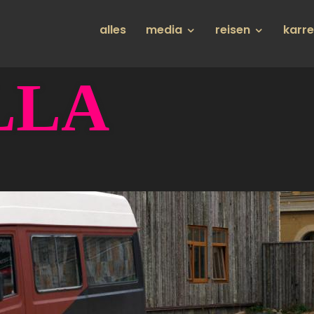
Hauptnavigation
alles
media
reisen
karr
LLA