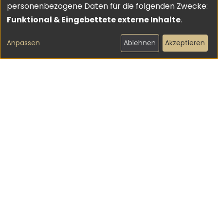
Verwendung
personenbezogene Daten für die folgenden Zwecke:
von
Funktional & Eingebettete externe Inhalte
.
personenbezogenen
Anpassen
Ablehnen
Akzeptieren
Daten
und
Cookies