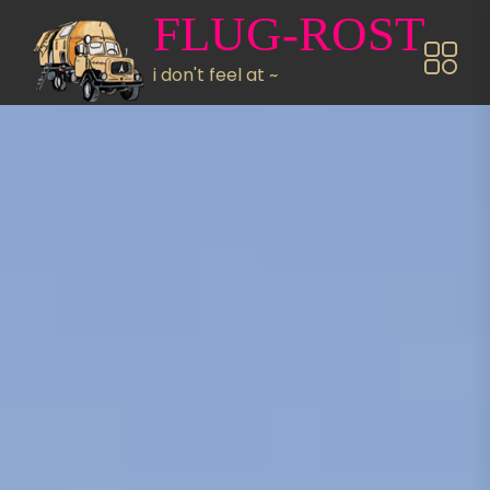
Direkt zum Inhalt
FLUG-ROST
i don't feel at ~