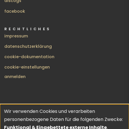
discogs
facebook
RECHTLICHES
impressum
datenschutzerklärung
cookie-dokumentation
cookie-einstellungen
BENUTZERMENÜ
anmelden
Wir verwenden Cookies und verarbeiten
no gods · no masters | copyleft 2026 | theme inspired by
Verwendung
personenbezogene Daten für die folgenden Zwecke:
URO
💔
Funktional & Eingebettete externe Inhalte
.