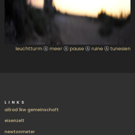
leuchtturm
Ⓐ
meer
Ⓐ
pause
Ⓐ
ruine
Ⓐ
tunesien
LINKS
allrad lkw gemeinschaft
eisenzelt
newtonmeter