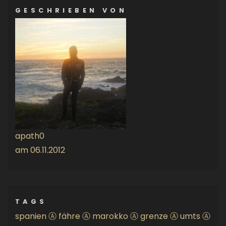
GESCHRIEBEN VON
apath0
am
06.11.2012
TAGS
spanien
Ⓐ
fähre
Ⓐ
marokko
Ⓐ
grenze
Ⓐ
umts
Ⓐ