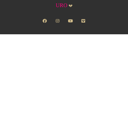
URO
💔
facebook
instagram
youtube
vimeo